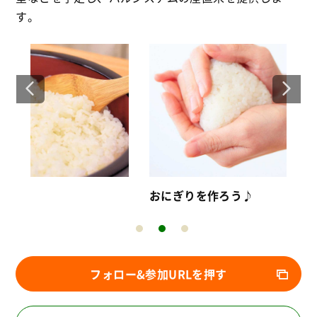
す。
楽
おにぎりを作ろう♪
フォロー&参加URLを押す