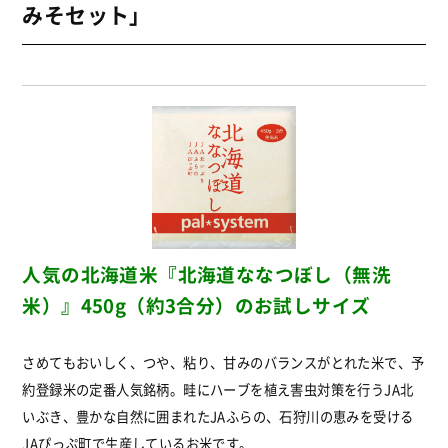
みそセット」
人気の北海道米『北海道ななつぼし（無洗
米）』450g（約3合分）の
お試しサイズ
さめてもおいしく、つや、粘り、甘みのバランスがとれた米で、予
約登録米の定番人気銘柄。畦にハーブを植え害虫対策を行うJA北
いぶき、豊かな自然に囲まれたJAふらの、石狩川の恵みを受ける
JAぴっぷ町で生産しているお米です。