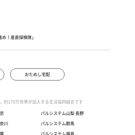
「進め！産直探検隊」
おためし宅配
、約170万世帯が加入する生活協同組合です
京
パルシステム山梨 長野
奈川
パルシステム群馬
葉
パルシステム福島