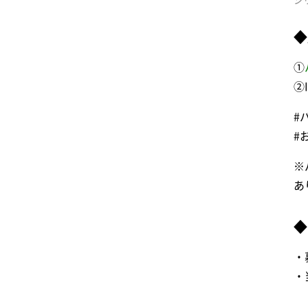
シ
◆
①
②
#
#
※
あ
◆
・
・