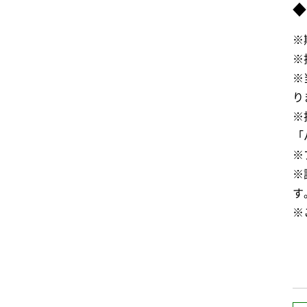
◆
※
※
※
り
※
「
※
※
す
※