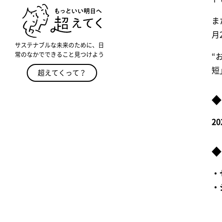
ま
月
サステナブルな未来のために、日
常のなかでできること見つけよう
“
短
超えてくって？
◆
2
◆
・
・