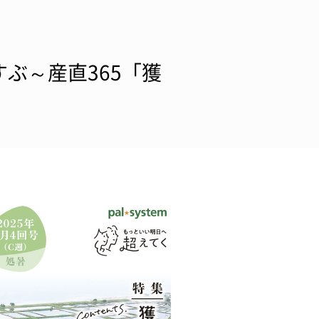
ぶ～産直365「獲