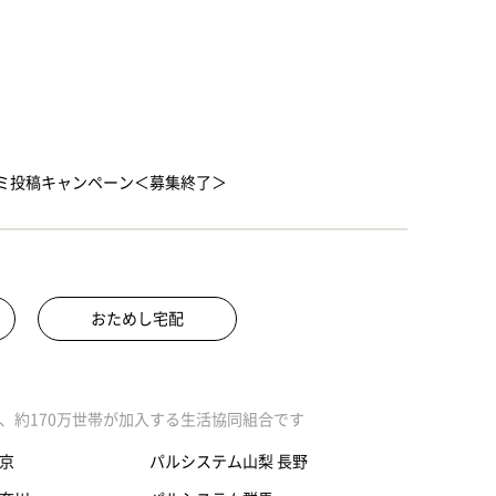
ミ投稿キャンペーン＜募集終了＞
おためし宅配
、約170万世帯が加入する生活協同組合です
京
パルシステム山梨 長野