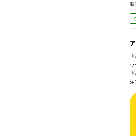
順
ア
『
ッ
『
注