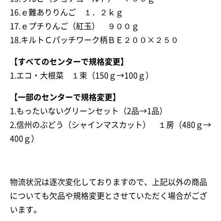
16.ｅ難ありりんご １．２ｋｇ
17.ｅプチりんご（紅玉） ９００ｇ
18.キルトＣパッチワーク柄ＢＥ２００×２５０
【すべてのセンターで規格変更】
1.エコ・大根菜 １束（150ｇ→100ｇ）
【一部のセンターで規格変更】
1.もったいないグリーンセット（2品→1品）
2.信州のぶどう（シャインマスカット） １房（480ｇ→
400ｇ）
物流状況は逐次変化しておりますので、上記以外の商品
についても欠品や規格変更とさせていただく場合がござ
います。