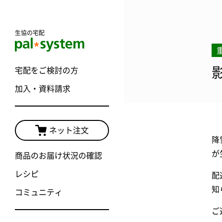
生協の宅配
宅配をご検討の方
加入・資料請求
ネット注文
降
が
商品のお届け状況の確認
レシピ
配
知
コミュニティ
ご