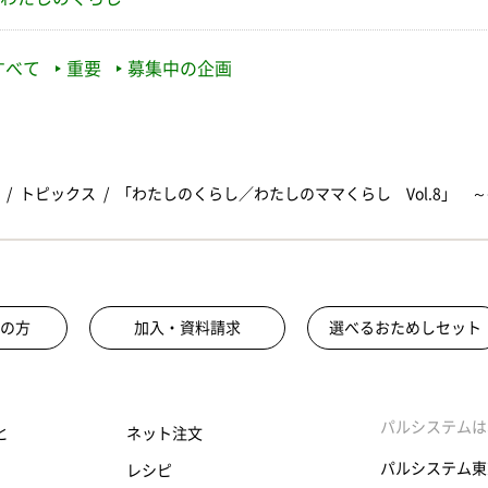
すべて
重要
募集中の企画
トピックス
「わたしのくらし／わたしのママくらし Vol.8」 
の方
加入・資料請求
選べるおためしセット
パルシステムは
と
ネット注文
パルシステム東
レシピ