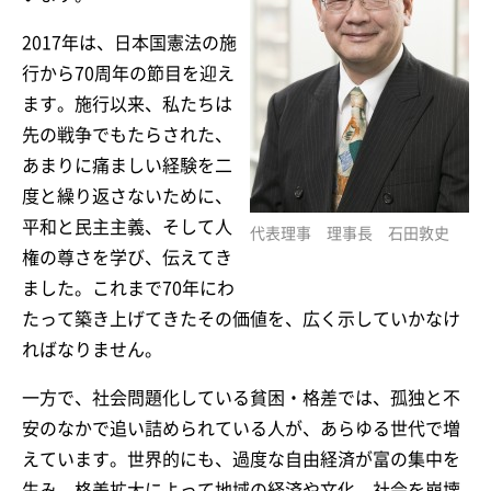
2017年は、日本国憲法の施
行から70周年の節目を迎え
ます。施行以来、私たちは
先の戦争でもたらされた、
あまりに痛ましい経験を二
度と繰り返さないために、
平和と民主主義、そして人
代表理事 理事長 石田敦史
権の尊さを学び、伝えてき
ました。これまで70年にわ
たって築き上げてきたその価値を、広く示していかなけ
ればなりません。
一方で、社会問題化している貧困・格差では、孤独と不
安のなかで追い詰められている人が、あらゆる世代で増
えています。世界的にも、過度な自由経済が富の集中を
生み、格差拡大によって地域の経済や文化、社会を崩壊