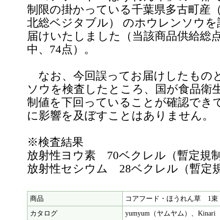
制限の掛かっている千葉県多古町産
北総ベジタブル） のホウレンソウを
届けいたしました（当該商品供給総点数
中、74点）。
なお、今回誤ってお届けしたもの
ソウを検査したところ、国が食品衛
制値を下回っていることが確認でき
に影響を及ぼすことはありません。
※検査結果
放射性ヨウ素 70ベクレル（暫定規制
放射性セシウム 28ベクレル（暫定規
商品
コアフード・ほうれん草 1束 
カタログ
yumyum（ヤムヤム）、Kinar