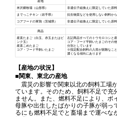
産地
米沢郷牧場（山形県）
非遺伝子組換えに限定していた原
までっこチキン（岩手県）
抗生物質などを使用しない飼料か
コアフードの軍鶏（茨城県）
非遺伝子組換えに限定していた原
商品
産直たまご（白玉、赤玉またはピ
左記商品すべてのトウモロコシと
ンク玉）
コア・フード平飼いたまごのその
産直こめたまご
分別としています
コア・フード平飼いたまご
※指定配合飼料の入荷が困難なこ
濃くなる傾向にあります
【産地の状況】
■関東、東北の産地
震災の影響で関東以北の飼料工場が
ています。そのため、飼料不足で充
ません。また、燃料不足により、ボ
母豚や出生したばかりの子豚が弱っ
るにも燃料不足でと畜場まで運べな