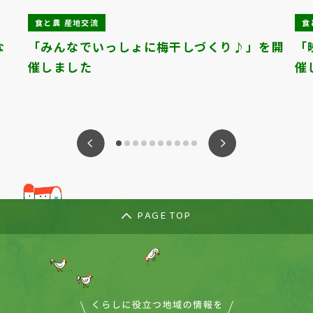
食と農 産地交流
食
な
「みんなでいっしょに梅干しづくり♪」を開
「
催しました
催
ious
Nex
PAGE TOP