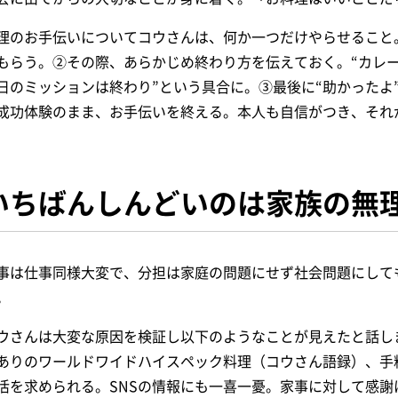
理のお手伝いについてコウさんは、何か一つだけやらせること
もらう。②その際、
あらかじめ終わり方を伝えておく。“カレ
日のミッションは終わり”という具合に。③
最後に“助かったよ
成功体験のまま、お手伝いを終える。本人も自信がつき、
それ
いちばんしんどいのは家族の無
事は仕事同様大変で、分担は家庭の問題にせず社会問題にして
。
ウさんは大変な原因を検証し以下のようなことが見えたと話し
ありのワールドワイドハイスペック料理（コウさん語録）、手
活を求められる。SNSの情報にも一喜一憂。家事に対して感