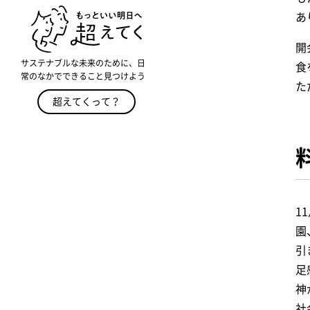
あ
開
サステナブルな未来のために、日
食
常のなかでできること見つけよう
た
超えてくって？
1
園
引
足
神
社