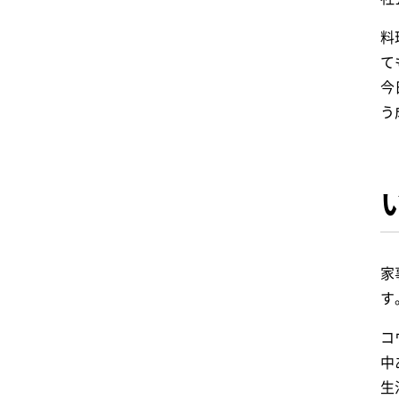
料
て
今
う
家
す
コ
中
生