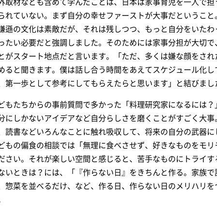
外取材なども含めて学んだことは、日本は家事育児を一人で担
られていない。まず自分の幸せファーストが大事だということ
謙遜の文化は素敵だが、それは残しつつ、もっと自分をいたわ
ったい必要だと強調しました。そのためには家事分担が大切で
とがスタート地点だと言います。「ただ、多くは嫌な顔をされ
めると聞きます。僕は話し合う時間をあえてスケジュール化し
、第一歩として参考にしてもらえたらと思います」と結びまし
どもたちからの事前質問で多かった「料理研究家になるには？
分にしかないアイデアなど自分らしさを磨くことがすごく大事
、読書などいろんなことに触れ吸収して、将来の自分の武器に
どもの偏食の相談では「無理に食べさせず、好きなものをモリ
ださい。それが楽しい空間と感じると、苦手なものにトライす
ないときは？には、「『作らない日』をきちんと作る。家族で
、惣菜を並べるだけ、など、作る日、
作らない日のメリハリを
。