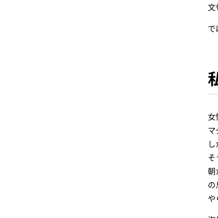
文
で
女
マ
し
そ
朝
の
や