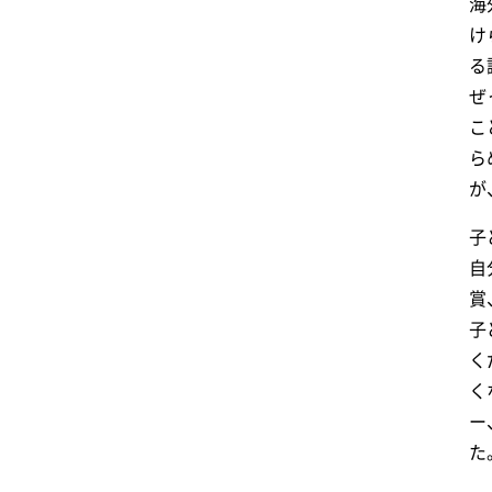
海
け
る
ぜ
こ
ら
が
子
自
賞
子
く
く
ー
た