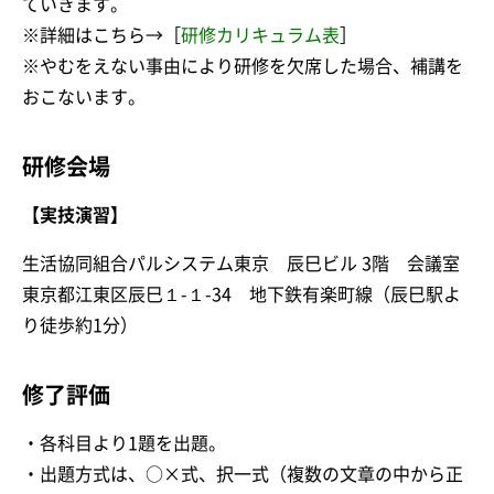
ていきます。
※詳細はこちら→
［
研修カリキュラム表
］
※やむをえない事由により研修を欠席した場合、補講を
おこないます。
研修会場
【実技演習】
生活協同組合パルシステム東京 辰巳ビル 3階 会議室
東京都江東区辰巳１-１-34 地下鉄有楽町線（辰巳駅よ
り徒歩約1分）
修了評価
・各科目より1題を出題。
・出題方式は、○×式、択一式（複数の文章の中から正