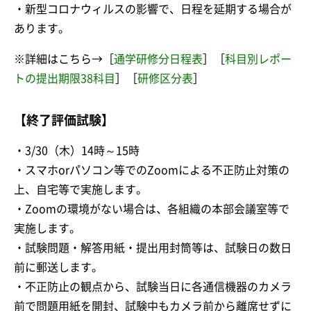
・新型コロナウィルスの影響で、日程を延期する場合が
あります。
※詳細はこちら→［
通学研修分日程表
］［
科目別レポー
トの提出期限38科目
］［
研修区分表
］
【終了評価試験】
・3/30（木）14時～15時
・スマホorパソコン等でのZoomによる不正防止対策の
上、自宅等で実施します。
・Zoomの環境がない場合は、各組織の本部会議室等で
実施します。
・試験問題・解答用紙・提出用封筒等は、試験日の数日
前に郵送します。
・不正防止の観点から、試験当日に各通信機器のカメラ
前で問題用紙を開封、試験中もカメラ前から離席せずに