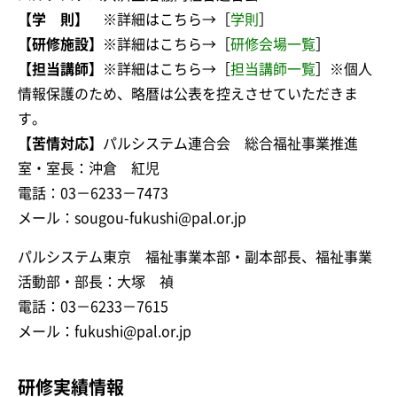
【学 則】
※詳細はこちら→［
学則
］
【研修施設】
※詳細はこちら→［
研修会場一覧
］
【担当講師】
※詳細はこちら→［
担当講師一覧
］※個人
情報保護のため、略暦は公表を控えさせていただきま
す。
【苦情対応】
パルシステム連合会 総合福祉事業推進
室・室長：沖倉 紅児
電話：03－6233－7473
メール：sougou-fukushi@pal.or.jp
パルシステム東京 福祉事業本部・副本部長、福祉事業
活動部・部長：大塚 禎
電話：03－6233－7615
メール：fukushi@pal.or.jp
研修実績情報