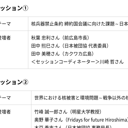
ッション①
テーマ
核兵器禁止条約 締約国会議に向けた課題～日
登壇者
秋葉 忠利さん（前広島市長）
田中 熙巳さん（日本被団協 代表委員）
田中 美穂さん（カクワカ広島）
＜セッションコーディネーター＞川崎 哲さん
ッション②
テーマ
世界における核被害と環境問題～戦争以外の
登壇者
竹峰 誠一郎さん（明星大学教授）
奥野 華子さん（Fridays for future Hiroshim
木戸 季市さん（日本被団協 事務局長）