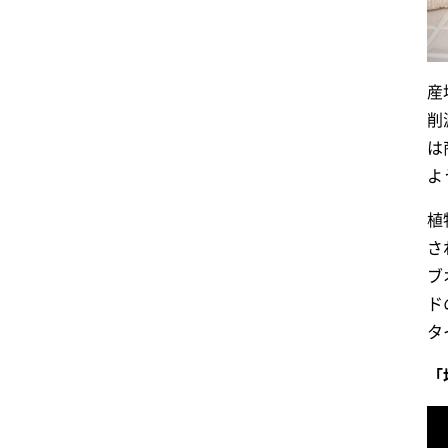
産
削
は
よ
植
さ
ブ
ド
タ
「