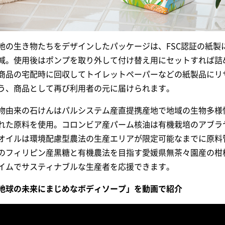
地の生き物たちをデザインしたパッケージは、FSC認証の紙製
減。使用後はポンプを取り外して付け替え用にセットすれば詰
商品の宅配時に回収してトイレットペーパーなどの紙製品にリ
う、商品として再び利用者の元に届けられます。
物由来の石けんはパルシステム産直提携産地で地域の生物多様
れた原料を使用。コロンビア産パーム核油は有機栽培のアブラ
オイルは環境配慮型農法の生産エリアが限定可能なまでに原料
のフィリピン産黒糖と有機農法を目指す愛媛県無茶々園産の柑
イムでサスティナブルな生産者を応援できます。
地球の未来にまじめなボディソープ」を動画で紹介