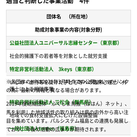
適当と判断した事業活動 4件
団体名 （所在地）
助成対象事業の内容(対象分野)
公益社団法人ユニバーサル志縁センター（東京都）
社会的擁護下の若者等を対象とした就労支援
特定非営利活動法人 3keys（東京都）
※各団体のHPは2021年3月時点での公開URLへのリンク
いじめ・虐待等を受けた子ども等への臨床心理士・弁
護士による相談事業
の為、最新の情報と異なる場合があります。
特定非営利活動法人 三松会（群馬県）
2019年度助成団体「ふくしま馬搬（ばはん）ネット」、
馬を利用した地域活性の取り組みは県の内外から高い注
地域での食材支援拡大にむけた設備整備
目を集めています。パルシステム福島との連携も発展し
一般社団法人tenten（福島県）
ており、今後の活動の広まりが期待されます。