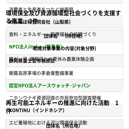
消費者と生産者をつなぐ映画祭
環境保全及び資源循環型社会づくりを支援す
る事業 3件
のらんぼ村合同会社（山梨県）
食料・エネルギー・医療福祉自給圏づくり
団体名 （所在地）
NPO法人iitoko（群馬県）
助成対象事業の内容(対象分野)
障がい児･健常児との夏休み農業体験企画
静岡県富士宮市根原区
朝霧高原茅場の茅倉庫整備事業
認定NPO法人アースウォッチ･ジャパン
二ホンウナギ資源回復の市民参加型調査開催
再生可能エネルギーの推進に向けた活動 1
件
KONTINU（インドネシア）
エビ養殖地における河川環境保全活動
団体名（所在地）