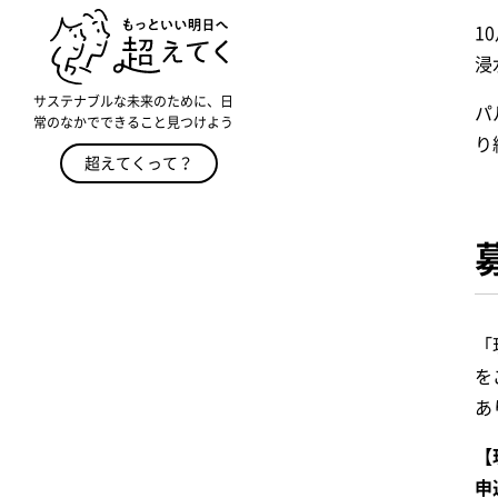
1
浸
サステナブルな未来のために、日
パ
常のなかでできること見つけよう
り
超えてくって？
「
を
あ
【
申