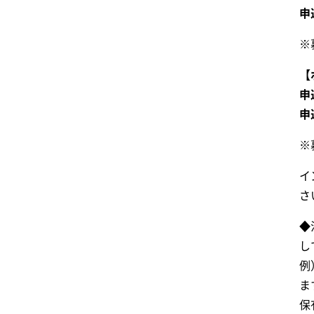
申
※
【
申
申
※
イ
さ
◆
し
例
ま
保