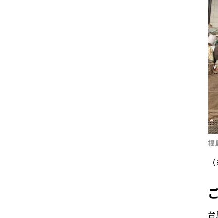
福
（
台