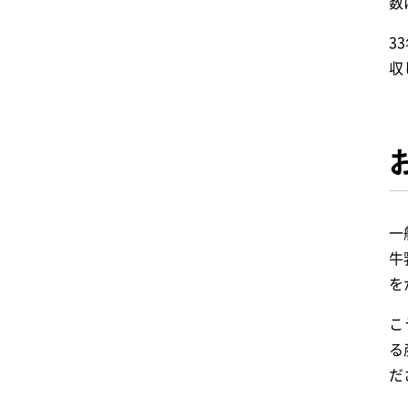
数
3
収
一
牛
を
こ
る
だ