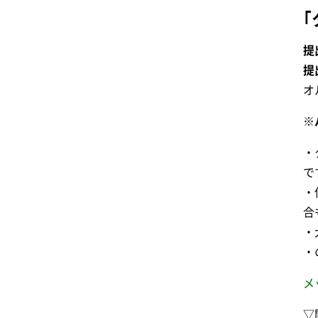
提
提
オ
※
・
で
・
合
・
・
メ
▽