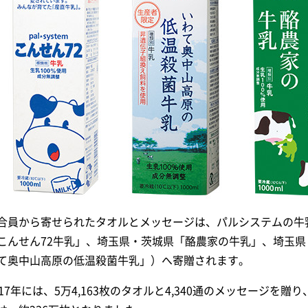
合員から寄せられたタオルとメッセージは、パルシステムの牛
こんせん72牛乳」、埼玉県・茨城県「酪農家の牛乳」、埼玉
て奥中山高原の低温殺菌牛乳」）へ寄贈されます。
017年には、5万4,163枚のタオルと4,340通のメッセージ