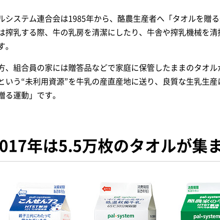
ルシステム連合会は1985年から、酪農生産者へ「タオルを贈
は搾乳する際、牛の乳房を清潔にしたり、牛舎や搾乳機械を清
す。
方、組合員の家には贈答品などで家庭に保管したままのタオル
という“未利用資源”を牛乳の産直産地に送り、良質な生乳生
贈る運動」です。
2017年は5.5万枚のタオルが集