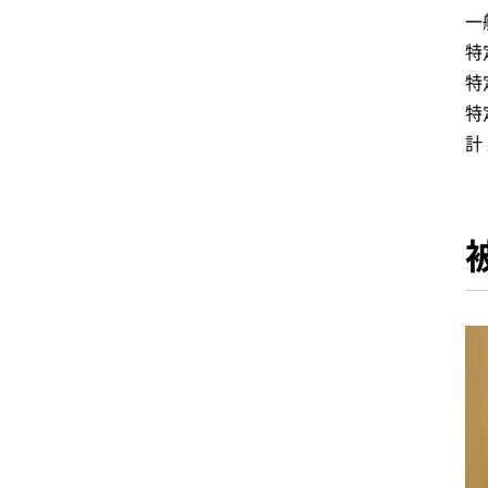
一
特
特
特
計 