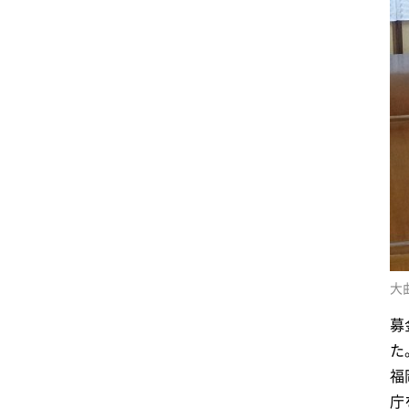
大
募
た
福
庁