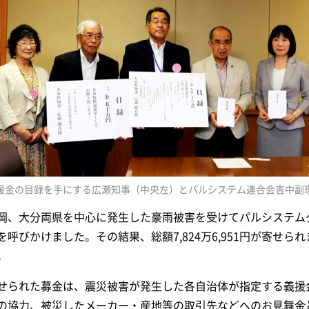
援金の目録を手にする広瀬知事（中央左）とパルシステム連合会吉中副
岡、大分両県を中心に発生した豪雨被害を受けてパルシステム
を呼びかけました。その結果、総額7,824万6,951円が寄せ
。
せられた募金は、震災被害が発生した各自治体が指定する義援
の協力、被災したメーカー・産地等の取引先などへのお見舞金