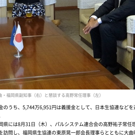
曲・福岡県副知事（右）と懇談する高野常任理事（左）
金のうち、5,744万6,951円は義援金として、日本生協連な
。
岡県には8月31日（木）、パルシステム連合会の高野祐子常任
を訪問し、福岡県生協連の東原晃一郎会長理事らとともに大曲