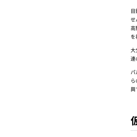
目
せ
高
を
大
連
パ
ら
興