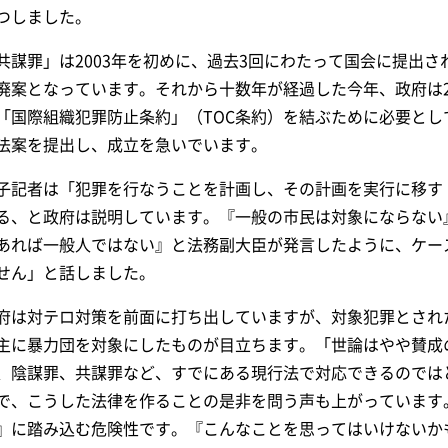
つしました。
共謀罪」は2003年を初めに、過去3回にわたって国会に提出
廃案となっています。それから十数年が経過した今年、政府は2
「国際組織犯罪防止条約」（TOC条約）を結ぶために必要と
法案を提出し、成立を急いでいます。
子記者は「犯罪を行なうことを計画し、その計画を実行に移す
る、と政府は説明しています。『一般の市民は対象にならない
あれば一般人ではない』と法務副大臣が発言したように、ケー
せん」と話しました。
府は対テロ対策を前面に打ち出していますが、対象犯罪とされた2
主に暴力団を対象にしたものが目立ちます。「世論はやや賛成
、陰謀罪、共謀罪など、すでにある現行法で対応できるのでは
で、こうした法律を作ることの是非を問う声も上がっています
』に踏み込む危険性です。『こんなことを思ってはいけないか