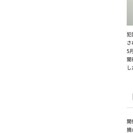
犯
さ
5
聞
し
開
摘