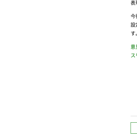
表
今
設
す
意
ス