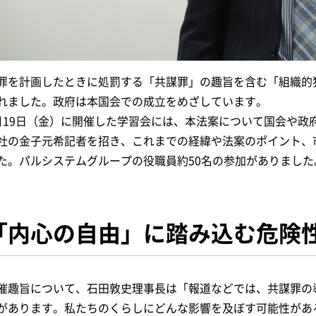
罪を計画したときに処罰する「共謀罪」の趣旨を含む「組織的
れました。政府は本国会での成立をめざしています。
月19日（金）に開催した学習会には、本法案について国会や政
社の金子元希記者を招き、これまでの経緯や法案のポイント、
た。パルシステムグループの役職員約50名の参加がありました
「内心の自由」に踏み込む危険
催趣旨について、石田敦史理事長は「報道などでは、共謀罪の
があります。私たちのくらしにどんな影響を及ぼす可能性があ