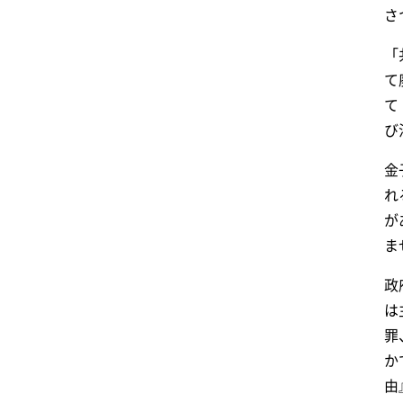
さ
「
て
て
び
金
れ
が
ま
政
は
罪
か
由