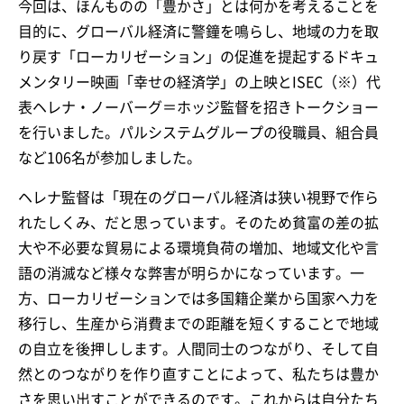
今回は、ほんものの「豊かさ」とは何かを考えることを
目的に、グローバル経済に警鐘を鳴らし、地域の力を取
り戻す「ローカリゼーション」の促進を提起するドキュ
メンタリー映画「幸せの経済学」の上映とISEC（※）代
表ヘレナ・ノーバーグ＝ホッジ監督を招きトークショー
を行いました。パルシステムグループの役職員、組合員
など106名が参加しました。
ヘレナ監督は「現在のグローバル経済は狭い視野で作ら
れたしくみ、だと思っています。そのため貧富の差の拡
大や不必要な貿易による環境負荷の増加、地域文化や言
語の消滅など様々な弊害が明らかになっています。一
方、ローカリゼーションでは多国籍企業から国家へ力を
移行し、生産から消費までの距離を短くすることで地域
の自立を後押しします。人間同士のつながり、そして自
然とのつながりを作り直すことによって、私たちは豊か
さを思い出すことができるのです。これからは自分たち