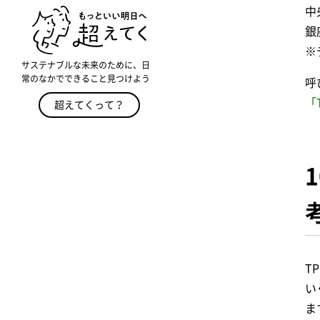
中
銀
※
サステナブルな未来のために、日
常のなかでできること見つけよう
呼
「
超えてくって？
T
い
ま