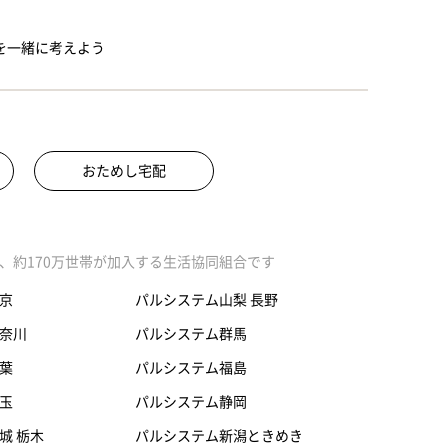
を一緒に考えよう
おためし宅配
、約170万世帯が加入する生活協同組合です
京
パルシステム山梨 長野
奈川
パルシステム群馬
葉
パルシステム福島
玉
パルシステム静岡
城 栃木
パルシステム新潟ときめき