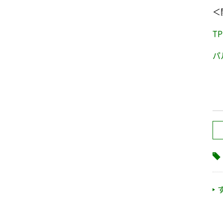
＜
T
パ