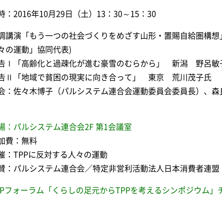
時：2016年10月29日（土）13：30～15：30
調講演「もう一つの社会づくりをめざす山形・置賜自給圏構想」
々の運動」協同代表)
告Ⅰ「高齢化と過疎化が進む豪雪のむらから」 新潟 野呂敏
告Ⅱ「地域で貧困の現実に向き合って」 東京 荒川茂子氏
会：佐々木博子（パルシステム連合会運動委員会委員長）、森良
）
場：パルシステム連合会2F 第1会議室
加費：無料
催：TPPに反対する人々の運動
賛：パルシステム連合会／特定非営利活動法人日本消費者連盟
PPフォーラム「くらしの足元からTPPを考えるシンポジウム」チ