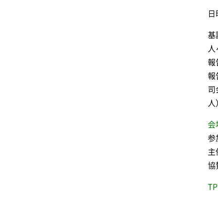
日
基
人
報
報
司
人
会
参
主
協
T