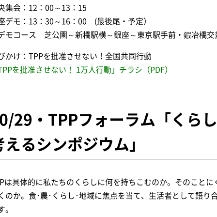
央集会：12：00～13：15
座デモ：13：30～16：00 (最後尾・予定）
デモコース 芝公園～新橋駅横～銀座～東京駅手前・鍜冶橋交
びかけ：TPPを批准させない！全国共同行動
TPPを批准させない！ 1万人行動」チラシ（PDF）
10/29・TPPフォーラム「くら
考えるシンポジウム」
PPは具体的に私たちのくらしに何を持ちこむのか。そのことに
くのか。食･農･くらし･地域に焦点を当て、生活者として語り
す。