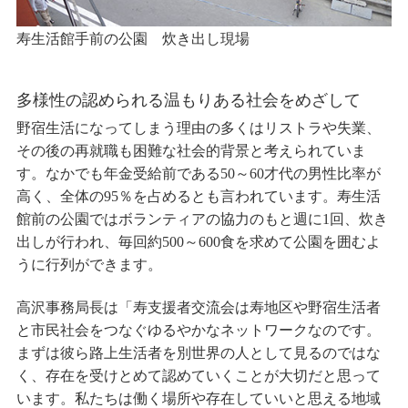
寿生活館手前の公園 炊き出し現場
多様性の認められる温もりある社会をめざして
野宿生活になってしまう理由の多くはリストラや失業、
その後の再就職も困難な社会的背景と考えられていま
す。なかでも年金受給前である50～60才代の男性比率が
高く、全体の95％を占めるとも言われています。寿生活
館前の公園ではボランティアの協力のもと週に1回、炊き
出しが行われ、毎回約500～600食を求めて公園を囲むよ
うに行列ができます。
高沢事務局長は「寿支援者交流会は寿地区や野宿生活者
と市民社会をつなぐゆるやかなネットワークなのです。
まずは彼ら路上生活者を別世界の人として見るのではな
く、存在を受けとめて認めていくことが大切だと思って
います。私たちは働く場所や存在していいと思える地域