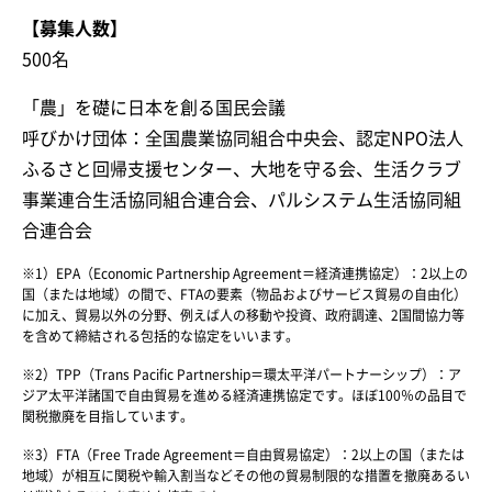
【募集人数】
500名
「農」を礎に日本を創る国民会議
呼びかけ団体：全国農業協同組合中央会、認定NPO法人
ふるさと回帰支援センター、大地を守る会、生活クラブ
事業連合生活協同組合連合会、パルシステム生活協同組
合連合会
※1）EPA（Economic Partnership Agreement＝経済連携協定）：2以上の
国（または地域）の間で、FTAの要素（物品およびサービス貿易の自由化）
に加え、貿易以外の分野、例えば人の移動や投資、政府調達、2国間協力等
を含めて締結される包括的な協定をいいます。
※2）TPP（Trans Pacific Partnership＝環太平洋パートナーシップ）：ア
ジア太平洋諸国で自由貿易を進める経済連携協定です。ほぼ100％の品目で
関税撤廃を目指しています。
※3）FTA（Free Trade Agreement＝自由貿易協定）：2以上の国（または
地域）が相互に関税や輸入割当などその他の貿易制限的な措置を撤廃あるい