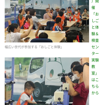
）開
催
「お
しご
と体
験＆
検査
セン
幅広い世代が参加する「おしごと体験」
ター
実験
教
室」
はこ
ちら
から