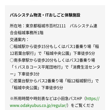
パルシステム物流・ITおしごと体験施設
所在地：東京都稲城市百村2111 パルシステム連
合会稲城事務所1階
交通案内：
○稲城駅から徒歩15分もしくはバス1番乗り場「稲
12若葉台駅行」で「稲城中央公園」下車徒歩5分
○南多摩駅から徒歩20分もしくはバス2番乗り場
「ｉバスＢコース平尾団地行」で「消費生活センタ
ー」下車徒歩3分
○若葉台駅からバス2番乗り場「稲12稲城駅行」で
「稲城中央公園」下車徒歩5分
※所用時間や時刻表などは小田急バスHP（
https://
www.odakyubus.co.jp/regular/
）をご覧くださ