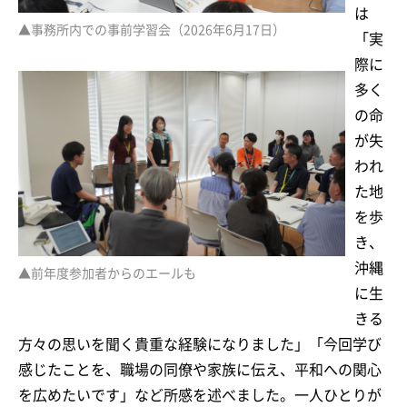
は
▲事務所内での事前学習会（2026年6月17日）
「実
際に
多く
の命
が失
われ
た地
を歩
き、
沖縄
▲前年度参加者からのエールも
に生
きる
方々の思いを聞く貴重な経験になりました」「今回学び
感じたことを、職場の同僚や家族に伝え、平和への関心
を広めたいです」など所感を述べました。一人ひとりが