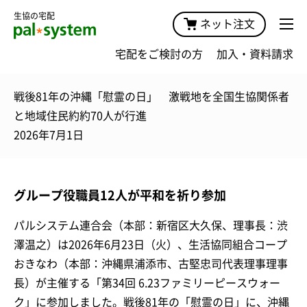
生協の宅配
ネット注文
宅配をご検討の方
加入・資料請求
戦後81年の沖縄「慰霊の日」 激戦地を全国生協関係者
と地域住民約約70人が行進
2026年7月1日
グループ役職員12人が平和を祈り参加
パルシステム連合会（本部：新宿区大久保、理事長：渋
澤温之）は2026年6月23日（火）、生活協同組合コープ
おきなわ（本部：沖縄県浦添市、古堅忠司代表理事理事
長）が主催する「第34回 6.23ファミリーピースウォー
ク」に参加しました。戦後81年の「慰霊の日」に、沖縄