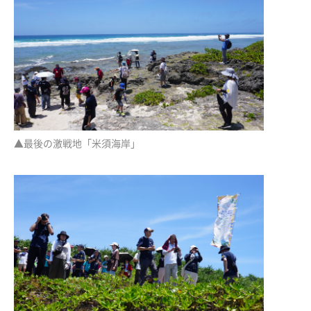
▲最後の激戦地「米須海岸」