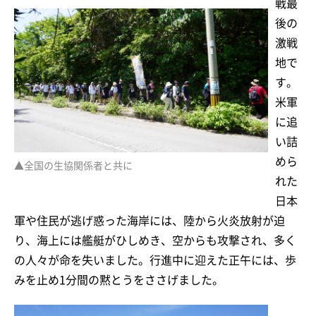
戦最
後の
激戦
地で
す。
米軍
に追
い詰
めら
▲全国の生協関係者と共に
れた
日本
軍や住民が逃げ惑った海岸には、陸から火炎放射が迫
り、海上には艦艇がひしめき、空からも攻撃され、多く
の人々が命を失いました。行進中に迎えた正午には、歩
みを止め1分間の黙とうをささげました。