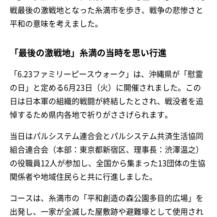
戦最後の激戦地となった糸満市を歩き、戦争の悲惨さと
平和の意味を考えました。
「最後の激戦地」糸満の当時を思い行進
「6.23ファミリーピースウォーク」は、沖縄県が「慰霊
の日」と定める6月23日（火）に開催されました。この
日は日本軍の組織的戦闘が終結したとされ、戦没者を追
悼するため県内各地で祈りがささげられます。
当日はパルシステム連合会とパルシステム共済生活協同
組合連合会（本部：東京都新宿区、理事長：渋澤温之）
の役職員12人が参加し、全国から集まった13団体の生協
関係者や地域住民らと共に行進しました。
コースは、糸満市の「平和創造の森公園多目的広場」を
出発し、一家が全滅した屋敷跡や避難壕として使用され