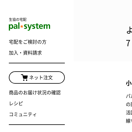
生協の宅配
宅配をご検討の方
加入・資料請求
ネット注文
小
商品のお届け状況の確認
パ
レシピ
の
活
コミュニティ
線