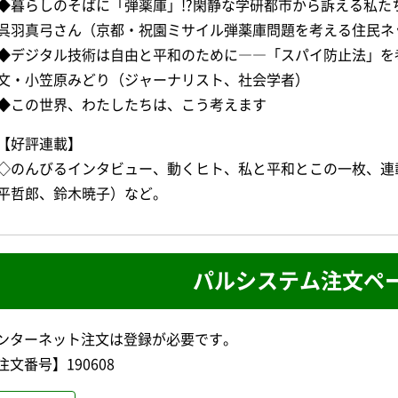
◆暮らしのそばに「弾薬庫」!?閑静な学研都市から訴える私た
呉羽真弓さん（京都・祝園ミサイル弾薬庫問題を考える住民ネ
◆デジタル技術は自由と平和のために――「スパイ防止法」を
文・小笠原みどり（ジャーナリスト、社会学者）
◆この世界、わたしたちは、こう考えます
【好評連載】
◇のんびるインタビュー、動くヒト、私と平和とこの一枚、連
平哲郎、鈴木暁子）など。
パルシステム注文ペ
ンターネット注文は登録が必要です。
注文番号】190608