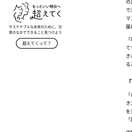
の
で
マ
届
サステナブルな未来のために、日
常のなかでできること見つけよう
「
超えてくって？
て
き
る
「
「
き
を
「