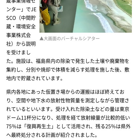
蔵事業情報セ
ンター」でJE
SCO（中間貯
蔵・環境安全
事業株式会
▲大画面のバーチャルシアター
社）から説明
を受けまし
た。施設は、福島県内の除染で発生した土壌や廃棄物を
集約し、分別や焼却で体積を減らす処理を施した後、敷
地内で貯蔵されています。
県内各地にあった仮置き場からの運搬はほぼ終えてお
り、空間や地下水の放射性物質量を測定しながら管理さ
れているといいます。受け入れた除染土などの量は東京
ドーム11杯分になり、処理を経て放射線量が比較的低い
75％は「復興再生土」として活用され、残る25％は県外
へ最終処分される計画が紹介されました。