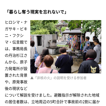
「暮らし奪う現実を忘れないで」
ヒロシマ・ナ
ガサキ・ビキ
ニ・フクシ
マ・伝言館で
は、事務局長
の丹治杉江さ
んから、原子
力発電所が設
置された背景
▲「非核の火」の説明を受ける参加者
や、原発事故
後の現状など
について解説を受けました。避難指示が解除された地域
の居住者数は、立地周辺の5町合計で事故前の2割に届か