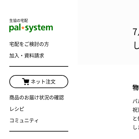
生協の宅配
宅配をご検討の方
加入・資料請求
ネット注文
物
商品のお届け状況の確認
パ
レシピ
祝
と
コミュニティ
し