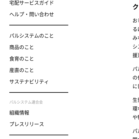
宅配サービスガイド
ク
ヘルプ・問い合わせ
お
る
パルシステムのこと
み
シ
商品のこと
援
食育のこと
パ
産直のこと
の
サステナビリティ
に
生
パルシステム連合会
環
組織情報
や
プレスリリース
パ