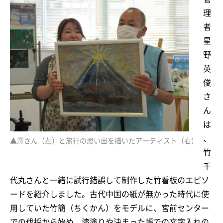
理
者
星
野
英
俊
さ
ん
は
、
▲澤さん（左）と旅行の思い出を描いたアーティスト（右）
竹
千
代丸さんと一緒に試行錯誤して制作した竹看板のエピソ
ードを紹介しました。古代中国の紙が無かった時代に使
用していた竹簡（ちくかん）をモデルに、宮前センター
での伐採から始め、漆塗りや決まった幅での文字入れの