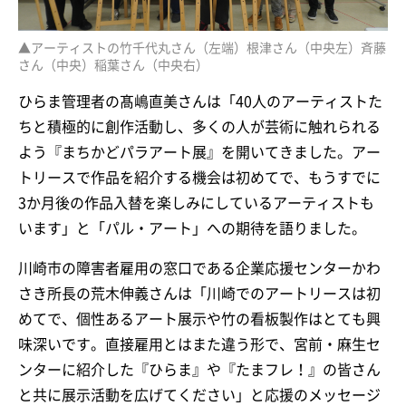
▲アーティストの竹千代丸さん（左端）根津さん（中央左）斉藤
さん（中央）稲葉さん（中央右）
ひらま管理者の髙嶋直美さんは「40人のアーティストた
ちと積極的に創作活動し、多くの人が芸術に触れられる
よう『まちかどパラアート展』を開いてきました。アー
トリースで作品を紹介する機会は初めてで、もうすでに
3か月後の作品入替を楽しみにしているアーティストも
います」と「パル・アート」への期待を語りました。
川崎市の障害者雇用の窓口である企業応援センターかわ
さき所長の荒木伸義さんは「川崎でのアートリースは初
めてで、個性あるアート展示や竹の看板製作はとても興
味深いです。直接雇用とはまた違う形で、宮前・麻生セ
ンターに紹介した『ひらま』や『たまフレ！』の皆さん
と共に展示活動を広げてください」と応援のメッセージ