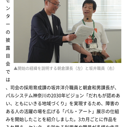
セ
ン
タ
ー
の
披
露
目
会
▲開始の経緯を説明する朝倉課長（左）と坂井職員（右）
で
は
、司会の採用育成課の坂井洋介職員と朝倉和男課長が、
パルシステム神奈川の2030年ビジョン「だれもが認めあ
い、ともにいきる地域づくり」を実現するため、障害の
ある人の活躍の場を広げる「パル・アート」展示の仕組
みを開始したことを紹介しました。3カ月ごとに作品を