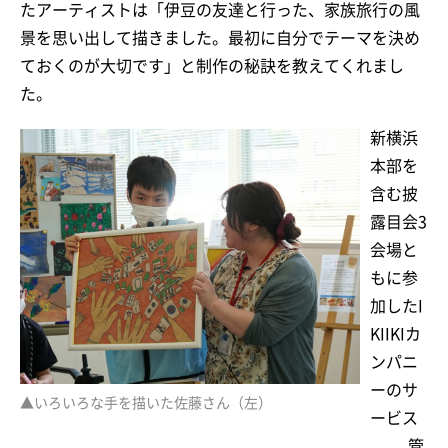
たアーティストは「伊豆の友達と行った、家族旅行の風
景を思い出して描きました。最初に自分でテーマを決め
ておくのが大切です」と制作の秘訣を教えてくれまし
た。
新横浜
本部を
含む披
露目会3
会場と
もに参
加したI
KIIKIカ
ンパニ
ーのサ
▲いろいろな手を描いた佐藤さん（左）
ービス
管