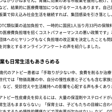
つながりかねません。胃痛に効果のある市販薬を服用し続け、
など、結果的に医療費増加につながるケースもあります。自己
販薬で抑え込み社会生活を継続すれば、集団感染を引き落とし
OTC類似薬の追加負担で、一時的に国民1人当り月33円の保
の医療費負担増を招くコストパフォーマンスの悪い政策です」
団体へのヒヤリングもなく負担増の改正案を決定したことも問題視し
を対象とするオンラインアンケートの声を紹介しました。
業も日常生活もあきらめる
0歳代のアトピー患者は「手取りが少ない中、食費を削るか治
世代では「物価高騰の中、自分の慢性疾患と子どもも含む家族
」など、受診控えや生活維持への影響を心配する声も多くあり
アトピー性皮膚炎を抑えるには、大量の保湿剤やステロイドが
常生活もままならない」「保育士は、子どもたちの目線に合わ
ぶをするため慢性的腰痛などで湿布薬が欠かせない」など、O