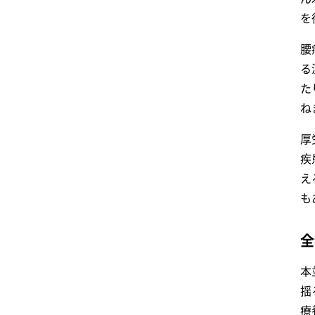
を
腰
る
た
ね
厚
疾
え
も
全
本
揺
療