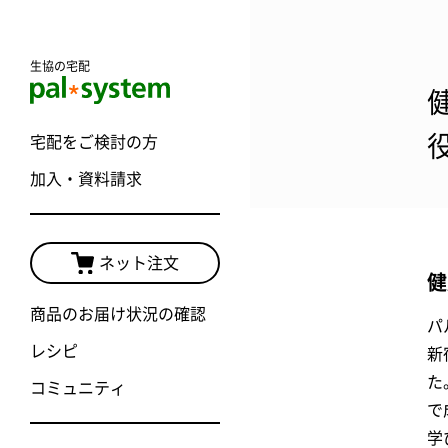
生協の宅配
宅配をご検討の方
加入・資料請求
ネット注文
健
商品のお届け状況の確認
パ
レシピ
新
た
コミュニティ
で
学