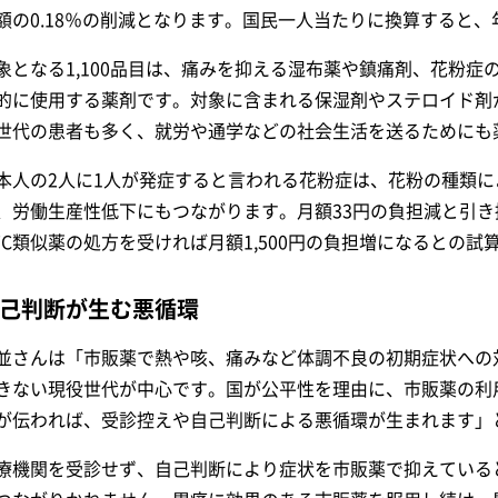
額の0.18％の削減となります。国民一人当たりに換算すると、年
象となる1,100品目は、痛みを抑える湿布薬や鎮痛剤、花粉
的に使用する薬剤です。対象に含まれる保湿剤やステロイド剤
世代の患者も多く、就労や通学などの社会生活を送るためにも
本人の2人に1人が発症すると言われる花粉症は、花粉の種類
、労働生産性低下にもつながります。月額33円の負担減と引
TC類似薬の処方を受ければ月額1,500円の負担増になるとの試
己判断が生む悪循環
並さんは「市販薬で熱や咳、痛みなど体調不良の初期症状への
きない現役世代が中心です。国が公平性を理由に、市販薬の利
が伝われば、受診控えや自己判断による悪循環が生まれます」
療機関を受診せず、自己判断により症状を市販薬で抑えている