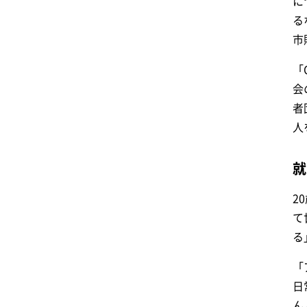
に
る
市
「
会
者
人
就
2
て
る
「
日
ん