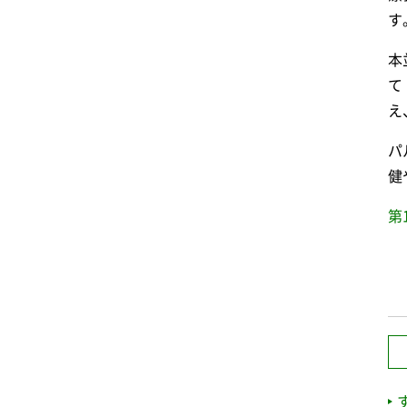
す
本
て
え
パ
健
第