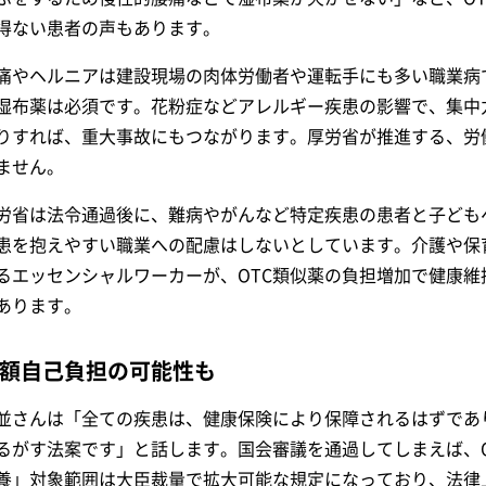
得ない患者の声もあります。
痛やヘルニアは建設現場の肉体労働者や運転手にも多い職業病
湿布薬は必須です。花粉症などアレルギー疾患の影響で、集中
りすれば、重大事故にもつながります。厚労省が推進する、労
ません。
労省は法令通過後に、難病やがんなど特定疾患の患者と子ども
患を抱えやすい職業への配慮はしないとしています。介護や保
るエッセンシャルワーカーが、OTC類似薬の負担増加で健康
あります。
額自己負担の可能性も
並さんは「全ての疾患は、健康保険により保障されるはずであ
るがす法案です」と話します。国会審議を通過してしまえば、
養」対象範囲は大臣裁量で拡大可能な規定になっており、法律