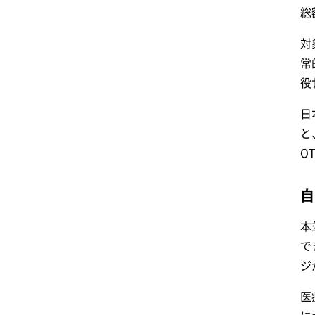
総
対
常
役
日
と
O
自
本
で
ジ
医