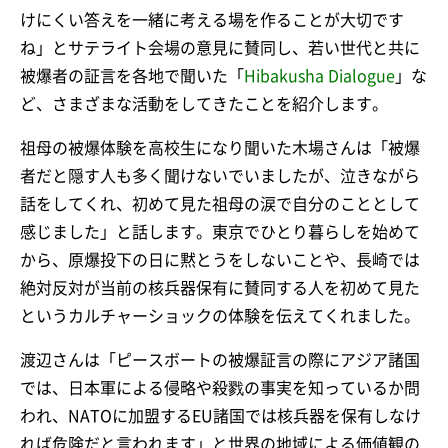
けにくい答えを一緒に考える場を作ることが大切です
ね」とサテライト会場の意見に賛同し、若い世代と共に
被爆者の証言を各地で聞いた「
Hibakusha Dialogue
」な
ど、さまざまな活動をしてきたことを紹介します。
祖母の被爆体験を高校生になり聞いた木場さんは「被爆
者だと隠す人も多く聞けないでいましたが、泣きながら
話をしてくれ、初めて見た祖母の涙で自分のこととして
感じました」と話します。東京でひとり暮らしを始めて
から、原爆投下の日に黙とうをしないことや、長崎では
絶対反対が当前の核兵器保有に賛同する人を初めて見た
というカルチャーショックの体験を伝えてくれました。
渡辺さんは「ピースボートの被爆証言の際にアジア諸国
では、日本軍による侵略や殺戮の事実を知っているか問
われ、NATOに加盟するEU諸国では核兵器を保有しなけ
れば危険だと言われます」と世界の地域による価値観の