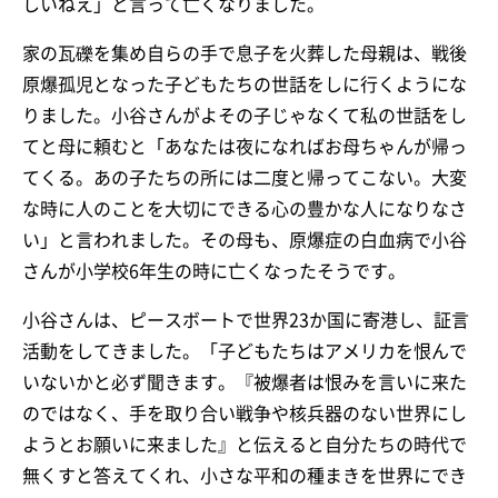
しいねえ」と言って亡くなりました。
家の瓦礫を集め自らの手で息子を火葬した母親は、戦後
原爆孤児となった子どもたちの世話をしに行くようにな
りました。小谷さんがよその子じゃなくて私の世話をし
てと母に頼むと「あなたは夜になればお母ちゃんが帰っ
てくる。あの子たちの所には二度と帰ってこない。大変
な時に人のことを大切にできる心の豊かな人になりなさ
い」と言われました。その母も、原爆症の白血病で小谷
さんが小学校6年生の時に亡くなったそうです。
小谷さんは、ピースボートで世界23か国に寄港し、証言
活動をしてきました。「子どもたちはアメリカを恨んで
いないかと必ず聞きます。『被爆者は恨みを言いに来た
のではなく、手を取り合い戦争や核兵器のない世界にし
ようとお願いに来ました』と伝えると自分たちの時代で
無くすと答えてくれ、小さな平和の種まきを世界にでき