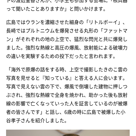
トの渡辺里香さんが、小学生も参加する会場に「核兵器
って聞いたことありますか」と問いかけます。
広島ではウランを濃縮させた細身の「リトルボーイ」、
長崎ではプルトニウムを爆発させる丸形の「ファットマ
ン」がそれぞれの地の上空で、猛烈な閃光と共に爆発し
ました。強烈な熱線と高圧の爆風、放射能による破壊力
の違いを実験するための投下だったと言われます。
「海外で原爆の話をする時、上空で撮影したきのこ雲の
写真を見せると『知っている』と答える人に会います。
写真で見えない雲の下で、爆風で倒壊した建物に押しつ
ぶされ、強烈な熱線で全身を焼かれ、助かった後も放射
線の影響で亡くなっていった人を証言しているのが被爆
者の皆さんです」と話し、6歳の時に広島で被爆した小
谷孝子さんを紹介しました。