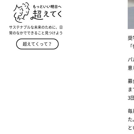
サステナブルな未来のために、日
常のなかでできること見つけよう
奨
超えてくって？
「
パ
意
募
ま
3
毎
た
と