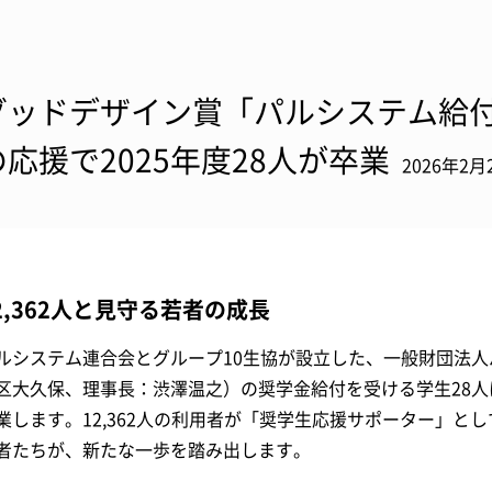
グッドデザイン賞「パルシステム給
の応援で2025年度28人が卒業
2026年2月
2,362人と見守る若者の成長
ルシステム連合会とグループ10生協が設立した、一般財団法
区大久保、理事長：渋澤温之）の奨学金給付を受ける学生28人
業します。12,362人の利用者が「奨学生応援サポーター」と
者たちが、新たな一歩を踏み出します。