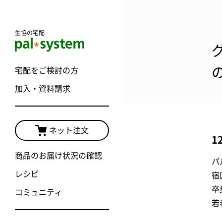
生協の宅配
宅配をご検討の方
加入・資料請求
ネット注文
1
商品のお届け状況の確認
パ
レシピ
宿
卒
コミュニティ
若