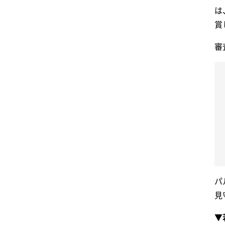
は
賞
審
パ
見
▼