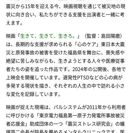
震災から15年を迎える今、映画視聴を通じて被災地の現
状に向き合い、私たちができる支援を出演者と一緒に考
えます。
映画「
生きて、生きて、生きろ。
」（監督：島田陽磨）
は、長期的な支援が求められる「心のケア」東日本大震
災と原発事故の被害を受けた福島県を舞台に、喪失感や
絶望に苦しみながらも、生きようとする人々や医療従事
者たちの姿を追った作品です。2024年の公開後、各地で
上映会を開催しています。遅発性PTSDなどの心の病が
多発する現状を描き、それぞれの人生の中で訪れる小さ
な変化を記録しています。
映画が捉えた現場は、パルシステムが2011年から利用者
に呼びかける「東京電力福島第一原子力発電所事故被災
者応援金」助成団体の一つ「震災ストレス研究会」の蟻
塚亮二会長が院長を務めるメンタルクリニックです。医