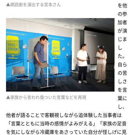
▲朗読劇を演出する宮本さん
を他
の参
加者
が演
じま
し
た。
自ら
の苦
しさ
を言
▲家族から言われ傷ついた言葉などを再現
葉に
し、
他者が語ることで客観視しながら追体験した当事者は
「言葉とともに当時の感情がよみがえる」「家族の足音
を気にしながら冷蔵庫をあさっていた自分が怪しげに見