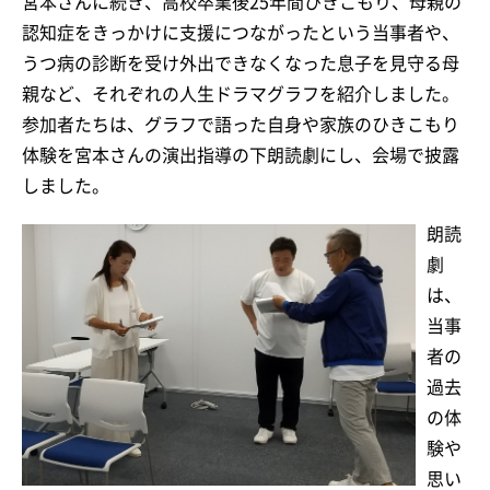
宮本さんに続き、高校卒業後25年間ひきこもり、母親の
認知症をきっかけに支援につながったという当事者や、
うつ病の診断を受け外出できなくなった息子を見守る母
親など、それぞれの人生ドラマグラフを紹介しました。
参加者たちは、グラフで語った自身や家族のひきこもり
体験を宮本さんの演出指導の下朗読劇にし、会場で披露
しました。
朗読
劇
は、
当事
者の
過去
の体
験や
思い