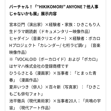
バーチャル！「‟HIKIKOMORI” ANYONE？他人事
じゃないかも展」展示内容
宮本亞門（演出家）×経験者・家族：ひきこもり人
生ドラマ朗読劇（ドキュメンタリー映像作品）
ヒャダイン（音楽クリエイター）×経験者：ボカロ
Hプロジェクト「カレンダー/ 七桁ラピ調r 」（音楽
映像作品）
※「VOCALOID（ボーカロイド）および「ボカロ」
はヤマハ株式会社の登録商標です
ひうらさとる（漫画家）×当事者：「とまった青
春」（漫画作品）
夏井いつき（俳人）×百々新（写真家）：「ひきこ
もごも俳句フォト」
池平徹兵（現代美術家）×当事者20人：「共鳴の宇
宙」（現代アート作品）