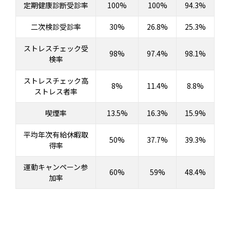
定期健康診断受診率
100%
100%
94.3%
二次検診受診率
30%
26.8%
25.3%
ストレスチェック受
98%
97.4%
98.1%
検率
ストレスチェック高
8%
11.4%
8.8%
ストレス者率
喫煙率
13.5%
16.3%
15.9%
平均年次有給休暇取
50%
37.7%
39.3%
得率
運動キャンペーン参
60%
59%
48.4%
加率