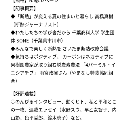
【規格】B5版52ページ
【記事概要】
◆「断熱」が変える夏の住まいと暮らし 高橋真樹
（断熱ジャーナリスト）
◆わたしたちの学び舎だから 千葉商科大学 学生団
体 SONE（千葉県市川市）
◆みんなで楽しく断熱を さいたま断熱改修会議
◆気持ちはポジティブ、 カーボンはネガティブに
果樹園農家が取り組む脱炭素農法 「4パーミル・イ
ニシアチブ」 雨宮政揮さん（やまなし特栽協同組
合）
【好評連載】
◇のんびるインタビュー、動くヒト、私と平和とこ
の一枚、連載エッセイ（水野スウ、早乙女智子、内
山節、色平哲郎、鈴木暁子）など。