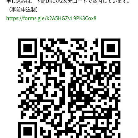
申し込みは、下記URLか2次元コードで案内しています。
（事前申込制）
https://forms.gle/k2A5HGZvL9PK3Cox8