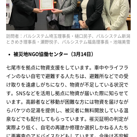
訪問者：パルシステム埼玉理事長・樋口民子、パルシステム新潟
ときめき理事長・瀬野悦子、パルシステム福島理事長・池端美雪
被災地NGO協働センター（3月14日）
七尾市を拠点に物資支援をしています。車中やライフラ
インのない自宅で避難する人たちは、避難所などでの受
け取りを遠慮しがちになり、物資が不足している状況で
す。SNSなどを活用し拠点に物資が届いた際に知らせて
います。高齢者など移動が困難な方には物資を届けなが
らバケツの足湯を提供し、被災者に無料開放している温
泉などでも配付してもらっています。罹災証明の判定が
実際より低く、自宅の再建か修理か選択しかねる人たち
に再審査のアドバイスなどもしています。今後は不安解