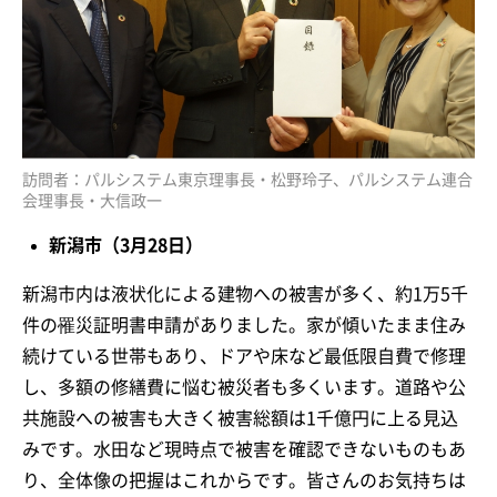
訪問者：パルシステム東京理事長・松野玲子、パルシステム連合
会理事長・大信政一
新潟市（3月28日）
新潟市内は液状化による建物への被害が多く、約1万5千
件の罹災証明書申請がありました。家が傾いたまま住み
続けている世帯もあり、ドアや床など最低限自費で修理
し、多額の修繕費に悩む被災者も多くいます。道路や公
共施設への被害も大きく被害総額は1千億円に上る見込
みです。水田など現時点で被害を確認できないものもあ
り、全体像の把握はこれからです。皆さんのお気持ちは