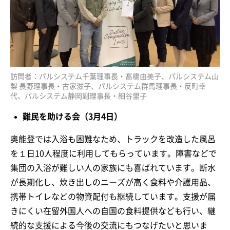
訪問者：パルシステム千葉理事長・髙橋由美子、パルシステム山
梨 長野理事長・古家滋子、パルシステム群馬理事長・反町幸
代、パルシステム静岡副理事長・細谷里子
難民を助ける会（3月4日）
奥能登では入浴も困難なため、トラックを改造した風呂
を１日10人程度に利用してもらっています。障害などで
集団の入浴が難しい人の家族にも喜ばれています。断水
が長期化し、炊き出しのニーズが高く食料や介護用品、
携帯トイレなどの物資配付も継続しています。支援が届
きにくい在留外国人への自国の食料提供なども行い、継
続的な支援による今後の交流にもつなげたいと思いま