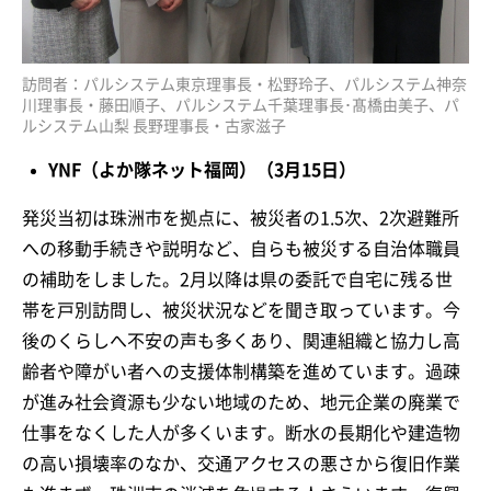
訪問者：パルシステム東京理事長・松野玲子、パルシステム神奈
川理事長・藤田順子、パルシステム千葉理事長･髙橋由美子、パ
ルシステム山梨 長野理事長・古家滋子
YNF（よか隊ネット福岡）（3月15日）
発災当初は珠洲市を拠点に、被災者の1.5次、2次避難所
への移動手続きや説明など、自らも被災する自治体職員
の補助をしました。2月以降は県の委託で自宅に残る世
帯を戸別訪問し、被災状況などを聞き取っています。今
後のくらしへ不安の声も多くあり、関連組織と協力し高
齢者や障がい者への支援体制構築を進めています。過疎
が進み社会資源も少ない地域のため、地元企業の廃業で
仕事をなくした人が多くいます。断水の長期化や建造物
の高い損壊率のなか、交通アクセスの悪さから復旧作業