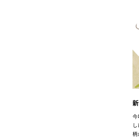
新
今
し
柄