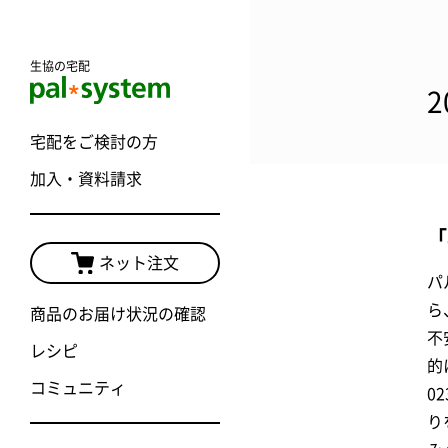
生協の宅配
宅配をご検討の方
加入・資料請求
「
ネット注文
パ
ら
商品のお届け状況の確認
不
レシピ
的
コミュニティ
0
り