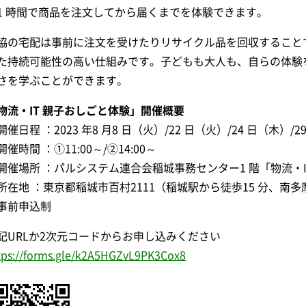
1 時間で商品を注文してから届くまでを体験できます。
協の宅配は事前に注文を受けたりリサイクル品を回収すること
た持続可能性の高い仕組みです。子どもも大人も、自らの体験
さを学ぶことができます。
物流・IT 親子おしごと体験」開催概要
開催日程 ：2023 年8 月8 日（火）/22 日（火）/24 日（木）/2
開催時間 ：①11:00～/②14:00～
開催場所 ：パルシステム連合会稲城事務センター1 階「物流・I
所在地 ：東京都稲城市百村2111（稲城駅から徒歩15 分、南多
事前申込制
記URLか2次元コードからお申し込みください
tps://forms.gle/k2A5HGZvL9PK3Cox8