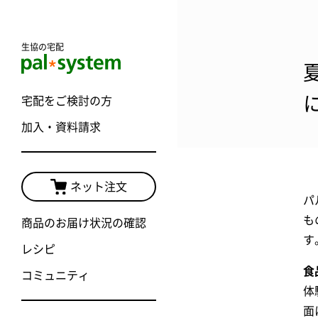
生協の宅配
宅配をご検討の方
加入・資料請求
ネット注文
パ
も
商品のお届け状況の確認
す
レシピ
食
コミュニティ
体
面