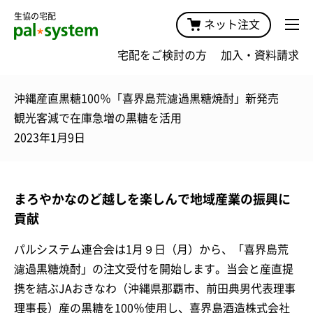
生協の宅配
ネット注文
宅配をご検討の方
加入・資料請求
沖縄産直黒糖100％「喜界島荒濾過黒糖焼酎」新発売
観光客減で在庫急増の黒糖を活用
2023年1月9日
まろやかなのど越しを楽しんで地域産業の振興に
貢献
パルシステム連合会は1月９日（月）から、「喜界島荒
濾過黒糖焼酎」の注文受付を開始します。当会と産直提
携を結ぶJAおきなわ（沖縄県那覇市、前田典男代表理事
理事長）産の黒糖を100％使用し、喜界島酒造株式会社