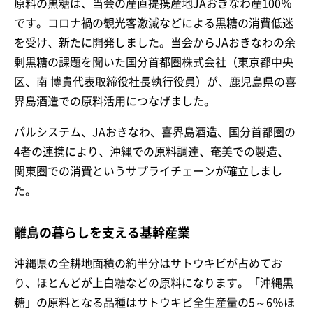
原料の黒糖は、当会の産直提携産地JAおきなわ産100％
です。コロナ禍の観光客激減などによる黒糖の消費低迷
を受け、新たに開発しました。当会からJAおきなわの余
剰黒糖の課題を聞いた国分首都圏株式会社（東京都中央
区、南 博貴代表取締役社長執行役員）が、鹿児島県の喜
界島酒造での原料活用につなげました。
パルシステム、JAおきなわ、喜界島酒造、国分首都圏の
4者の連携により、沖縄での原料調達、奄美での製造、
関東圏での消費というサプライチェーンが確立しまし
た。
離島の暮らしを支える基幹産業
沖縄県の全耕地面積の約半分はサトウキビが占めてお
り、ほとんどが上白糖などの原料になります。「沖縄黒
糖」の原料となる品種はサトウキビ全生産量の5～6％ほ