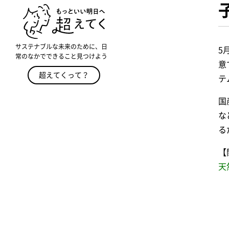
サステナブルな未来のために、日
5
常のなかでできること見つけよう
意
超えてくって？
テ
国
な
る
【
天