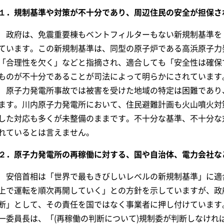
１．規制基準や対策が不十分であり、周辺住民の安全が担保さ
政府は、免震重要棟もベントフィルターもない新規制基準を
ています。この新規制基準は、同型の原子炉である高浜原子力
「合理性を欠く」などと指摘され、適合しても「安全性は確保
ものが不十分であることが司法によって明らかにされています
原子力発電所事故では被害を受けた地域の特定は困難であり
ます。川内原子力発電所において、住民避難計画も火山噴火対
した対応も多くが未整備のままです。不十分な基準、不十分な
れているとは言えません。
２．原子力発電所の再稼働に対する、国や自治体、電力会社な
安倍首相は「世界で最もきびしいレベルの新規制基準」に適
上で運転を順次再開していく」との方針を示していますが、政
断」として、その責任を国ではなく事業者に押し付けています
一委員長は、「(再稼働の判断について)規制委が判断しなければ