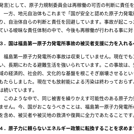
発言)として、原子力規制委員会は再稼働の可否の判断に責任
一方、地元自治体もこれまで「国が安全と認めた原子力発電
り、自治体自らの判断と責任を回避しています。事故が起こっ
ている曖昧な責任体制の中で、今後も再稼働が行われる事に対
３．国は福島第一原子力発電所事故の被災者支援に力を入れる
福島第一原子力発電所の事故は収束していません。現在でも1
い、長期にわたる避難生活を強いられています。この事故は、
域の経済的、社会的、文化的な基盤を根こそぎ崩壊させるとい
もたらしました。現在でも放射能による汚染は終わっておらず
は続いています。
このような中で、同じ被害を繰りかえす可能性のある原子力
ません。今、国がおこなうべきことは、福島第一原子力発電所
を含め、被災者や被災地の救済や復興に全力であたることです
４．原子力に頼らないエネルギー政策に転換することを求めま