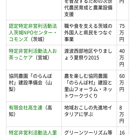
を普及するための次世
円
代農民育成と農業設備
支援
認定特定非営利活動法
職や食を支える茨城の
75
人茨城NPOセンター・
外国人と県民をつなぐ
万
コモンズ
（茨城）
事業
円
特定非営利活動法人お
渡波西部地区やりまし
40
茶っこケア
（宮城）
ょう夏祭り2015
万
円
協同農園「のらんぼ
農を楽しむ協同農園
60
村」建設準備会（山
「のらんぼ村」建設と
万
梨）
里山フォーラム・ネッ
円
トワークづくり
有限会社高生連
（高
地域おこしの先進地イ
8
知）
タリアに学ぶ
万
円
特定非営利活動法人里
グリーンツーリズム等
16