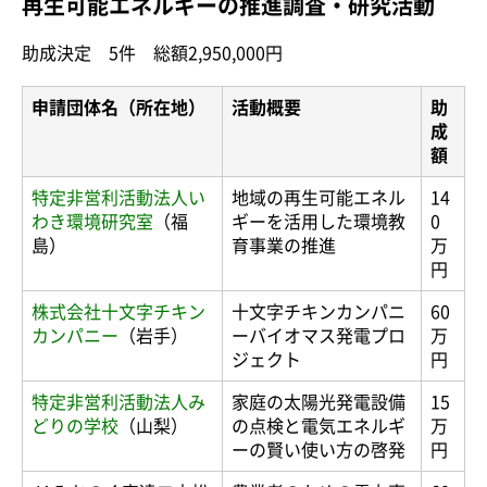
再生可能エネルギーの推進調査・研究活動
助成決定 5件 総額2,950,000円
申請団体名（所在地）
活動概要
助
成
額
特定非営利活動法人い
地域の再生可能エネル
14
わき環境研究室
（福
ギーを活用した環境教
0
島）
育事業の推進
万
円
株式会社十文字チキン
十文字チキンカンパニ
60
カンパニー
（岩手）
ーバイオマス発電プロ
万
ジェクト
円
特定非営利活動法人み
家庭の太陽光発電設備
15
どりの学校
（山梨）
の点検と電気エネルギ
万
ーの賢い使い方の啓発
円