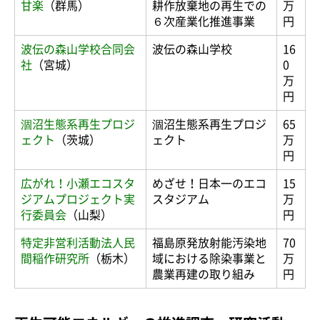
甘楽
（群馬）
耕作放棄地の再生での
万
６次産業化推進事業
円
波伝の森山学校合同会
波伝の森山学校
16
社
（宮城）
0
万
円
涸沼生態系再生プロジ
涸沼生態系再生プロジ
65
ェクト
（茨城）
ェクト
万
円
広がれ！小瀬エコスタ
めざせ！日本一のエコ
15
ジアムプロジェクト実
スタジアム
万
行委員会
（山梨）
円
特定非営利活動法人民
福島原発放射能汚染地
70
間稲作研究所
（栃木）
域における除染事業と
万
農業再建の取り組み
円