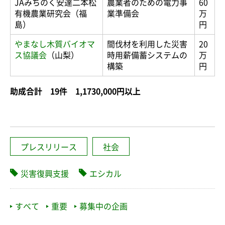
JAみちのく安達二本松
農業者のための電力事
60
有機農業研究会（福
業準備会
万
島）
円
やまなし木質バイオマ
間伐材を利用した災害
20
ス協議会
（山梨）
時用薪備蓄システムの
万
構築
円
助成合計 19件 1,1730,000円以上
プレスリリース
社会
災害復興支援
エシカル
すべて
重要
募集中の企画