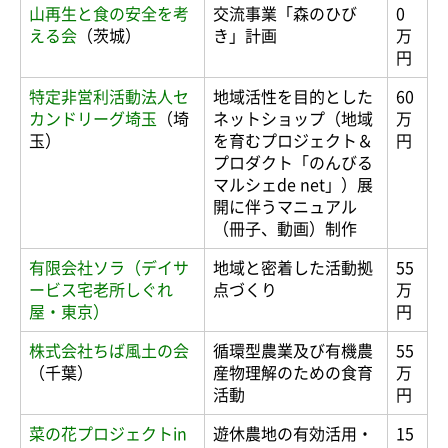
山再生と食の安全を考
交流事業「森のひび
0
える会
（茨城）
き」計画
万
円
特定非営利活動法人セ
地域活性を目的とした
60
カンドリーグ埼玉
（埼
ネットショップ（地域
万
玉）
を育むプロジェクト＆
円
プロダクト「のんびる
マルシェde net」）展
開に伴うマニュアル
（冊子、動画）制作
有限会社ソラ（デイサ
地域と密着した活動拠
55
ービス宅老所しぐれ
点づくり
万
屋・東京）
円
株式会社ちば風土の会
循環型農業及び有機農
55
（千葉）
産物理解のための食育
万
活動
円
菜の花プロジェクトin
遊休農地の有効活用・
15