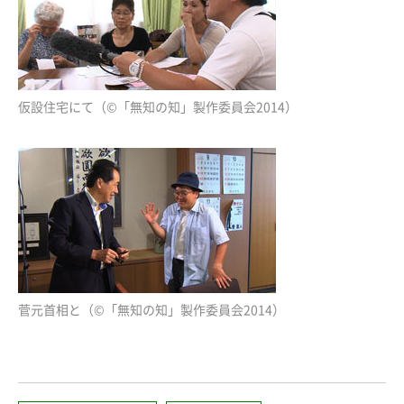
仮設住宅にて（©「無知の知」製作委員会2014）
菅元首相と（©「無知の知」製作委員会2014）