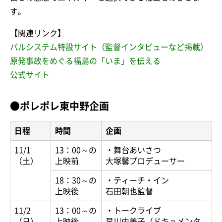
す。
【関連リンク】
パルシステム特設サイト（監督インタビューなど掲載）
原発事故をめぐる福島の「いま」を伝える
公式サイト
●ポレポレ東中野企画
日程
時間
企画
11/1
13：00～の
・舞台あいさつ
（土）
上映前
大塚馨プロデューサー
18：30～の
・ティーチ・イン
上映後
石田朝也監督
11/2
13：00～の
・トークライブ
（日）
上映後
早川由美子（ドキュメンタ