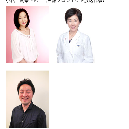
小松 武幸さん （古舘プロジェクト放送作家）