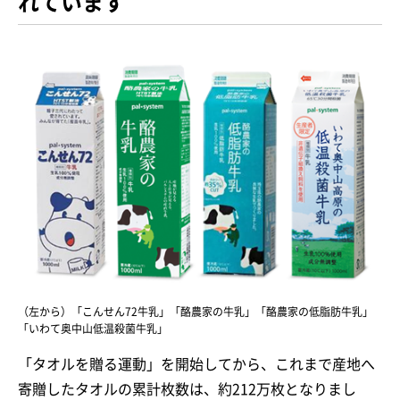
れています
（左から）「こんせん72牛乳」「酪農家の牛乳」「酪農家の低脂肪牛乳」
「いわて奥中山低温殺菌牛乳」
「タオルを贈る運動」を開始してから、これまで産地へ
寄贈したタオルの累計枚数は、約212万枚となりまし